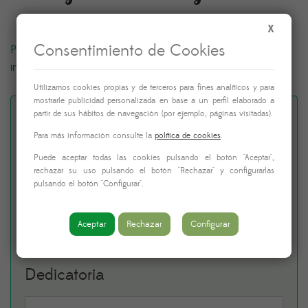
X
Consentimiento de Cookies
Podrás elegir la fecha y hora de entrega justo antes de
introducir los datos de pago
Utilizamos cookies propias y de terceros para fines analíticos y para
mostrarle publicidad personalizada en base a un perfil elaborado a
partir de sus hábitos de navegación (por ejemplo, páginas visitadas).
¿Quieres añadir una
Para más información consulte la
política de cookies
.
dedicatoria al envío? (Por
Puede aceptar todas las cookies pulsando el botón "Aceptar",
rechazar su uso pulsando el botón "Rechazar" y configurarlas
favor, no uses emojis)
pulsando el botón "Configurar".
Adjunta un mensaje y haz que tu detalle sea aún
Aceptar
Rechazar
Configurar
más especial
Dedicatoria