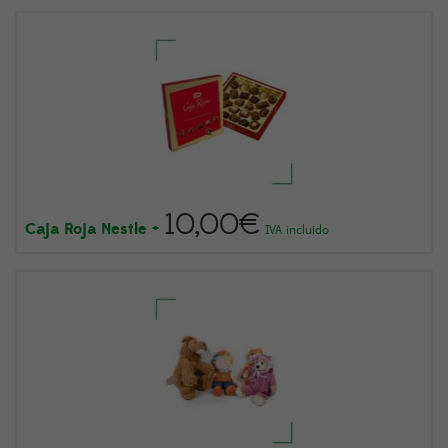
10,00
€
Caja Roja Nestle
+
IVA incluido