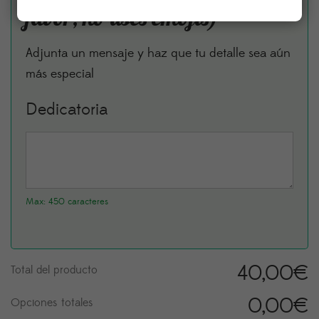
favor, no uses emojis)
Adjunta un mensaje y haz que tu detalle sea aún
más especial
Dedicatoria
Max: 450 caracteres
40,00
€
Total del producto
0,00
€
Opciones totales