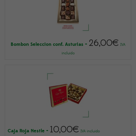
26,00
€
Bombon Seleccion conf. Asturias
+
IVA
incluido
10,00
€
Caja Roja Nestle
+
IVA incluido