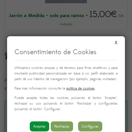
15,00
€
Jarrón a Medida – solo para ramos
+
IVA
incluido
X
Consentimiento de Cookies
Fecha y hora de entrega
Utilizamos cookies propias y de terceros para fines analíticos y para
mostrarle publicidad personalizada en base a un perfil elaborado a
partir de sus hábitos de navegación (por ejemplo, páginas visitadas).
Podrás elegir la fecha y hora de entrega justo antes de
introducir los datos de pago
Para más información consulte la
política de cookies
.
Puede aceptar todas las cookies pulsando el botón "Aceptar",
rechazar su uso pulsando el botón "Rechazar" y configurarlas
pulsando el botón "Configurar".
¿Quieres añadir una
dedicatoria al envío? (Por
Aceptar
Rechazar
Configurar