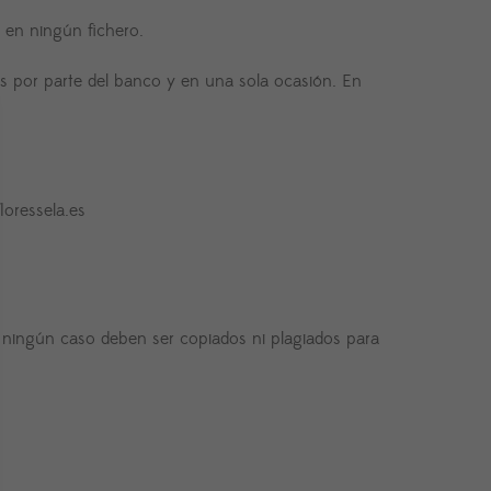
n en ningún fichero.
dos por parte del banco y en una sola ocasión. En
loressela.es
 en ningún caso deben ser copiados ni plagiados para