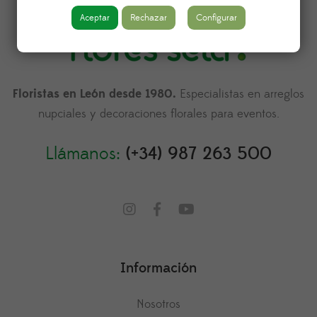
Aceptar
Rechazar
Configurar
Floristas en León desde 1980.
Especialistas en arreglos
nupciales y decoraciones florales para eventos.
Llámanos:
(+34) 987 263 500
Información
Nosotros