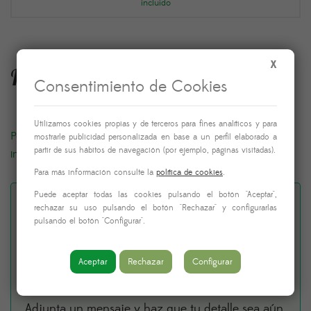
incluido
X
Fecha y hora de entrega
Consentimiento de Cookies
Utilizamos cookies propias y de terceros para fines analíticos y para
Podrás elegir la fecha y hora de entrega justo antes de
mostrarle publicidad personalizada en base a un perfil elaborado a
partir de sus hábitos de navegación (por ejemplo, páginas visitadas).
introducir los datos de pago
Para más información consulte la
política de cookies
.
Puede aceptar todas las cookies pulsando el botón "Aceptar",
¿Quieres añadir una
rechazar su uso pulsando el botón "Rechazar" y configurarlas
pulsando el botón "Configurar".
dedicatoria al envío? (Por
Aceptar
Rechazar
Configurar
favor, no uses emojis)
Adjunta un mensaje y haz que tu detalle sea aún