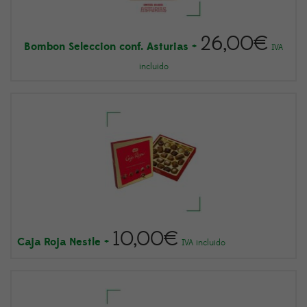
26,00
€
Bombon Seleccion conf. Asturias
+
IVA
incluido
10,00
€
Caja Roja Nestle
+
IVA incluido