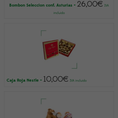
26,00
€
Bombon Seleccion conf. Asturias
+
IVA
incluido
10,00
€
Caja Roja Nestle
+
IVA incluido