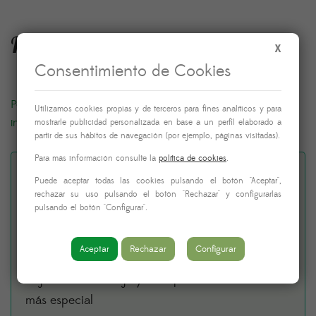
Fecha y hora de entrega
X
Consentimiento de Cookies
Podrás elegir la fecha y hora de entrega justo antes de
Utilizamos cookies propias y de terceros para fines analíticos y para
introducir los datos de pago
mostrarle publicidad personalizada en base a un perfil elaborado a
partir de sus hábitos de navegación (por ejemplo, páginas visitadas).
Para más información consulte la
política de cookies
.
¿Quieres añadir una
Puede aceptar todas las cookies pulsando el botón "Aceptar",
rechazar su uso pulsando el botón "Rechazar" y configurarlas
dedicatoria al envío? (Por
pulsando el botón "Configurar".
favor, no uses emojis)
Aceptar
Rechazar
Configurar
Adjunta un mensaje y haz que tu detalle sea aún
más especial