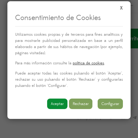
CANTIDAD
X
Consentimiento de Cookies
Utilizamos cookies propias y de terceros para fines analíticos y
Añadir al carrit
para mostrarle publicidad personalizada en base a un perfil
elaborado a partir de sus hábitos de navegación (por ejemplo,
páginas visitadas).
Para más información consulte la
política de cookies
.
Puede aceptar todas las cookies pulsando el botón "Aceptar",
SKU:
W940A90
rechazar su uso pulsando el botón "Rechazar" y configurarlas
pulsando el botón "Configurar".
Categoría:
Coronas
Etiqueta:
difuntos
Aceptar
Rechazar
Configurar
Comparte: