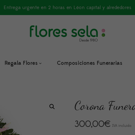
Entrega urgente en 2 horas en Léon capital y alrededores
Regala Flores
Composiciones Funerarias
Corona Funer
300,00
€
IVA incluido