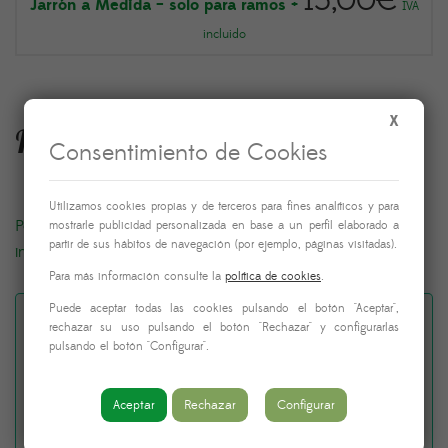
15,00
€
Jarrón a Medida – solo para ramos
+
IVA
incluido
X
Fecha y hora de entrega
Consentimiento de Cookies
Utilizamos cookies propias y de terceros para fines analíticos y para
Podrás elegir la fecha y hora de entrega justo antes de
mostrarle publicidad personalizada en base a un perfil elaborado a
partir de sus hábitos de navegación (por ejemplo, páginas visitadas).
introducir los datos de pago
Para más información consulte la
política de cookies
.
Puede aceptar todas las cookies pulsando el botón "Aceptar",
¿Quieres añadir una
rechazar su uso pulsando el botón "Rechazar" y configurarlas
pulsando el botón "Configurar".
dedicatoria al envío? (Por
Aceptar
Rechazar
Configurar
favor, no uses emojis)