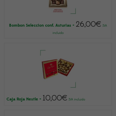
26,00
€
Bombon Seleccion conf. Asturias
+
IVA
incluido
10,00
€
Caja Roja Nestle
+
IVA incluido