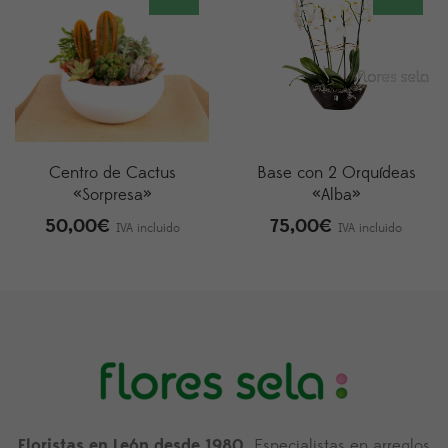
Centro de Cactus
Base con 2 Orquídeas
«Sorpresa»
«Alba»
50,00
€
75,00
€
IVA incluido
IVA incluido
Floristas en León desde 1980.
Especialistas en arreglos