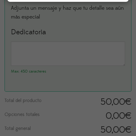
Adjunta un mensaje y haz que tu detalle sea aún
más especial
Dedicatoria
Max: 450 caracteres
50,00
€
Total del producto
0,00
€
Opciones totales
50,00
€
Total general