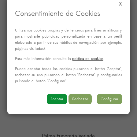
X
Consentimiento de Cookies
Utilizamos cookies propias y de terceros para fines analíticos y
para mostrarle publicidad personalizada en base a un perfil
elaborado a partir de sus hábitos de navegación (por ejemplo,
páginas visitadas).
Para más información consulte la
política de cookies
.
Puede aceptar todas las cookies pulsando el botón "Aceptar",
rechazar su uso pulsando el botón "Rechazar" y configurarlas
pulsando el botón "Configurar".
Aceptar
Rechazar
Configurar
Palma Funeraria Variada