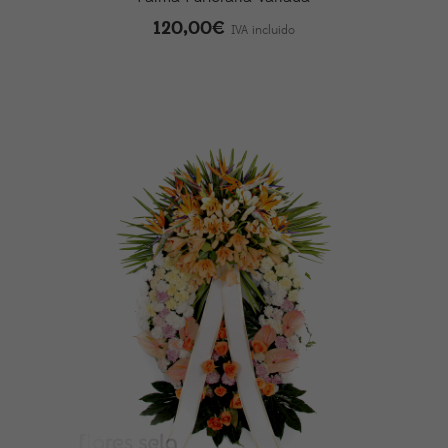
120,00
€
IVA incluido