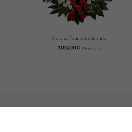
Corona Funeraria Grande
300,00
€
IVA incluido