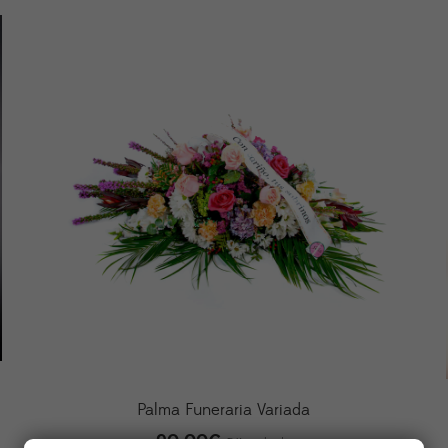
Palma Funeraria Variada
90,00
€
IVA incluido