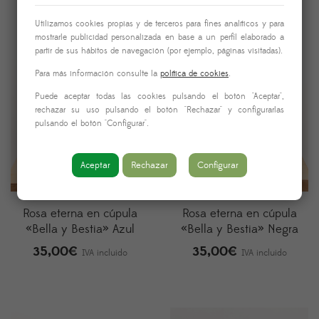
precios:
Utilizamos cookies propias y de terceros para fines analíticos y para
desde
mostrarle publicidad personalizada en base a un perfil elaborado a
35,00€
partir de sus hábitos de navegación (por ejemplo, páginas visitadas).
hasta
Para más información consulte la
política de cookies
.
95,00€
Puede aceptar todas las cookies pulsando el botón "Aceptar",
rechazar su uso pulsando el botón "Rechazar" y configurarlas
pulsando el botón "Configurar".
Aceptar
Rechazar
Configurar
Rosa eterna en cúpula
Rosa eterna en cúpula
«Bella y Bestia» Azul
«Bella y Bestia» Negra
35,00
€
35,00
€
IVA incluido
IVA incluido