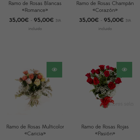
Ramo de Rosas Blancas
Ramo de Rosas Champán
«Romance»
«Corazón»
35,00
€
95,00
€
35,00
€
95,00
€
Rango
Rango
-
-
IVA
IVA
de
de
incluido
incluido
precios:
precios
desde
desde
35,00€
35,00
hasta
hasta
95,00€
95,00
Ramo de Rosas Multicolor
Ramo de Rosas Rojas
«Caricia»
«Pasión»