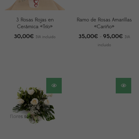
3 Rosas Rojas en
Ramo de Rosas Amarillas
Cerámica «Trío»
«Cariño»
30,00
€
35,00
€
95,00
€
Rango
-
IVA incluido
IVA
de
incluido
precios
desde
35,00
hasta
95,00