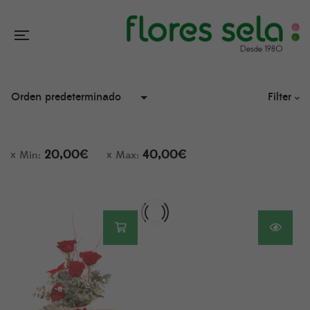
Filter
20,00
€
40,00
€
Min:
Max: