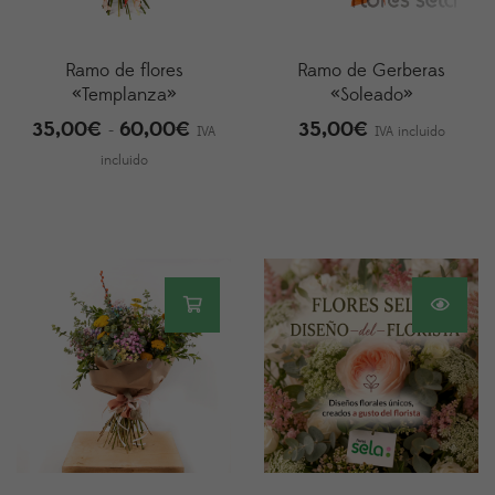
Ramo de flores
Ramo de Gerberas
«Templanza»
«Soleado»
35,00
€
60,00
€
35,00
€
Rango
-
IVA
IVA incluido
de
incluido
precios:
desde
35,00€
hasta
60,00€