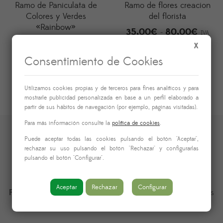
Ramo de Paniculata de
Ramo de flores creacion
Colores y Verdes
del florista
«Rainbow»
35,00
€
80,00
€
Rango
-
IVA
35,00
€
IVA incluido
de
X
incluido
precios
Consentimiento de Cookies
desde
35,00
Utilizamos cookies propias y de terceros para fines analíticos y para
hasta
mostrarle publicidad personalizada en base a un perfil elaborado a
partir de sus hábitos de navegación (por ejemplo, páginas visitadas).
80,00
Para más información consulte la
política de cookies
.
Puede aceptar todas las cookies pulsando el botón "Aceptar",
rechazar su uso pulsando el botón "Rechazar" y configurarlas
pulsando el botón "Configurar".
Aceptar
Rechazar
Configurar
Floristas en León desde 1980.
Especialistas en arreglos
nupciales y decoraciones florales para eventos.