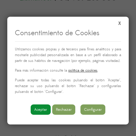
X
Consentimiento de Cookies
Información
Utilizamos cookies propias y de terceros para fines analíticos y para
mostrarle publicidad personalizada en base a un perfil elaborado a
partir de sus hábitos de navegación (por ejemplo, páginas visitadas).
Nosotros
Para más información consulte la
política de cookies
.
Aviso legal
Puede aceptar todas las cookies pulsando el botón "Aceptar",
Política de devoluciones
rechazar su uso pulsando el botón "Rechazar" y configurarlas
pulsando el botón "Configurar".
Contacto
Aceptar
Rechazar
Configurar
Enlaces de interés