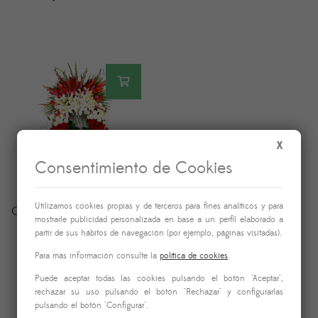
X
Consentimiento de Cookies
Utilizamos cookies propias y de terceros para fines analíticos y para
Corona Funeraria Pequeña
mostrarle publicidad personalizada en base a un perfil elaborado a
180,00
€
partir de sus hábitos de navegación (por ejemplo, páginas visitadas).
IVA incluido
Para más información consulte la
política de cookies
.
Puede aceptar todas las cookies pulsando el botón "Aceptar",
rechazar su uso pulsando el botón "Rechazar" y configurarlas
pulsando el botón "Configurar".