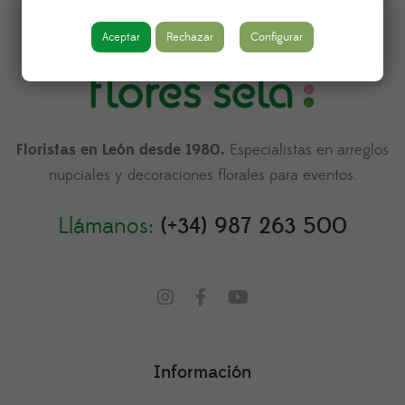
Aceptar
Rechazar
Configurar
Floristas en León desde 1980.
Especialistas en arreglos
nupciales y decoraciones florales para eventos.
Llámanos:
(+34) 987 263 500
Información