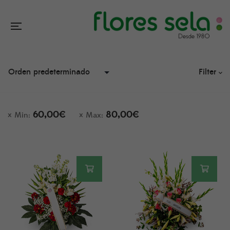
Filter
60,00
€
80,00
€
Min:
Max: