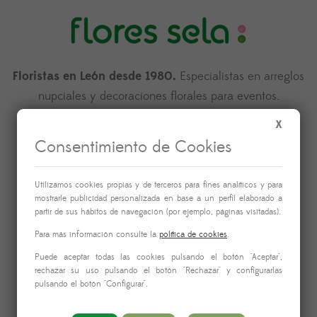
Floristas en León desde 1980.
Especialistas en arreglos
nupciales y decoraciones florales para eventos.
X
Llámanos:
(+34) 987 263 500
Consentimiento de Cookies
Utilizamos cookies propias y de terceros para fines analíticos y para
mostrarle publicidad personalizada en base a un perfil elaborado a
partir de sus hábitos de navegación (por ejemplo, páginas visitadas).
Para más información consulte la
política de cookies
.
Información
Puede aceptar todas las cookies pulsando el botón "Aceptar",
rechazar su uso pulsando el botón "Rechazar" y configurarlas
pulsando el botón "Configurar".
Nosotros
Aviso legal