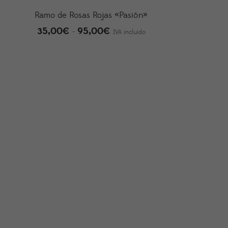
Ramo de Rosas Rojas «Pasión»
35,00
€
95,00
€
Rango
-
IVA incluido
de
precios:
desde
35,00€
hasta
95,00€