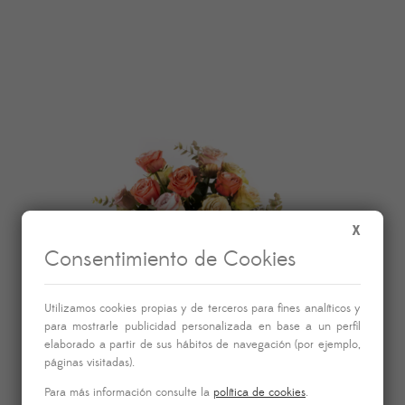
de
precios:
desde
35,00€
hasta
95,00€
X
Consentimiento de Cookies
Utilizamos cookies propias y de terceros para fines analíticos y
para mostrarle publicidad personalizada en base a un perfil
elaborado a partir de sus hábitos de navegación (por ejemplo,
páginas visitadas).
Para más información consulte la
política de cookies
.