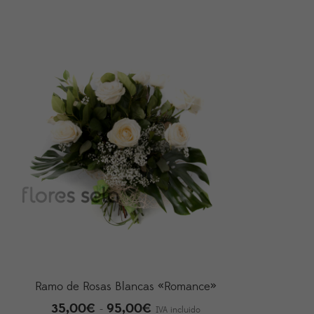
Ramo de Rosas Blancas «Romance»
35,00
€
95,00
€
Rango
-
IVA incluido