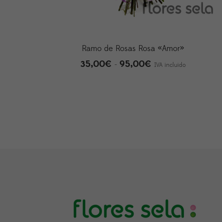
Ramo de Rosas Rosa «Amor»
35,00
€
95,00
€
Rango
-
IVA incluido
de
precios:
desde
35,00€
hasta
95,00€