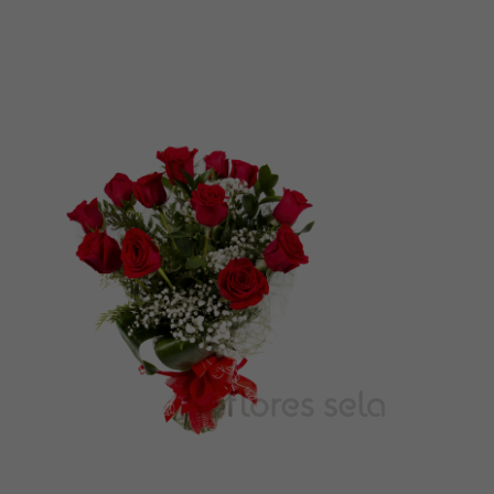
de
precios:
desde
35,00€
hasta
95,00€