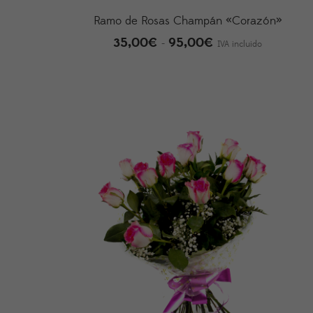
Ramo de Rosas Champán «Corazón»
35,00
€
95,00
€
Rango
-
IVA incluido
de
precios:
desde
35,00€
hasta
95,00€