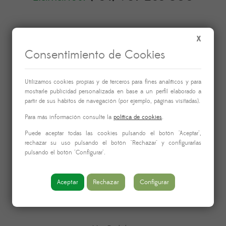
X
Consentimiento de Cookies
Información
Utilizamos cookies propias y de terceros para fines analíticos y para
mostrarle publicidad personalizada en base a un perfil elaborado a
partir de sus hábitos de navegación (por ejemplo, páginas visitadas).
Nosotros
Para más información consulte la
política de cookies
.
Aviso legal
Puede aceptar todas las cookies pulsando el botón "Aceptar",
Política de devoluciones
rechazar su uso pulsando el botón "Rechazar" y configurarlas
pulsando el botón "Configurar".
Contacto
Aceptar
Rechazar
Configurar
Enlaces de interés