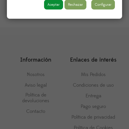
Aceptar
Rechazar
Configurar
Información
Enlaces de interés
Nosotros
Mis Pedidos
Aviso legal
Condiciones de uso
Política de
Entrega
devoluciones
Pago seguro
Contacto
Política de privacidad
Política de Cookies