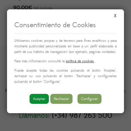
90,00
€
IVA incluido
X
Consentimiento de Cookies
Utilizamos cookies propias y de terceros para fines analíticos y para
mostrarle publicidad personalizada en base a un perfil elaborado a
partir de sus hábitos de navegación (por ejemplo, páginas visitadas).
Para más información consulte la
política de cookies
.
Puede aceptar todas las cookies pulsando el botón "Aceptar",
rechazar su uso pulsando el botón "Rechazar" y configurarlas
pulsando el botón "Configurar".
Floristas en León desde 1980.
Especialistas en arreglos
nupciales y decoraciones florales para eventos.
Aceptar
Rechazar
Configurar
Llámanos:
(+34) 987 263 500