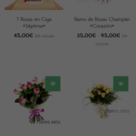
7 Rosas en Caja
Ramo de Rosas Champán
«Séptima»
«Corazón»
45,00
€
35,00
€
95,00
€
Rango
-
IVA incluido
IVA
de
incluido
precios
desde
35,00
hasta
95,00