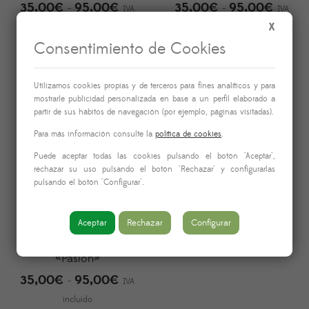
35,00
€
95,00
€
35,00
€
95,00
€
Rango
Rango
-
-
IVA
IVA
de
de
X
incluido
incluido
precios:
precios
Consentimiento de Cookies
desde
desde
35,00€
35,00
Utilizamos cookies propias y de terceros para fines analíticos y para
hasta
hasta
mostrarle publicidad personalizada en base a un perfil elaborado a
partir de sus hábitos de navegación (por ejemplo, páginas visitadas).
95,00€
95,00
Para más información consulte la
política de cookies
.
Puede aceptar todas las cookies pulsando el botón "Aceptar",
rechazar su uso pulsando el botón "Rechazar" y configurarlas
pulsando el botón "Configurar".
Aceptar
Rechazar
Configurar
Ramo de Rosas Rojas
«Pasión»
35,00
€
95,00
€
Rango
-
IVA
de
incluido