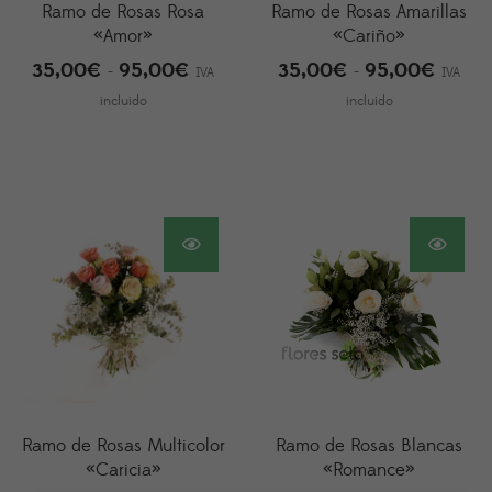
Ramo de Rosas Rosa
Ramo de Rosas Amarillas
«Amor»
«Cariño»
35,00
€
95,00
€
35,00
€
95,00
€
Rango
Rango
-
-
IVA
IVA
de
de
incluido
incluido
precios:
precios
desde
desde
35,00€
35,00
hasta
hasta
95,00€
95,00
Ramo de Rosas Multicolor
Ramo de Rosas Blancas
«Caricia»
«Romance»