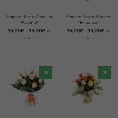
Ramo de Rosas Amarillas
Ramo de Rosas Blancas
«Cariño»
«Romance»
35,00
€
95,00
€
35,00
€
95,00
€
Rango
Rango
-
-
IVA
IVA
de
de
incluido
incluido
precios:
precios
desde
desde
35,00€
35,00
hasta
hasta
95,00€
95,00