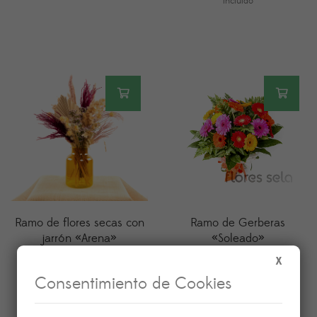
incluido
precios
desde
35,00
hasta
80,00
Ramo de flores secas con
Ramo de Gerberas
jarrón «Arena»
«Soleado»
50,00
€
35,00
€
X
IVA incluido
IVA incluido
Consentimiento de Cookies