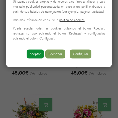
Utilizamos cookies propias y de terceros para fines analíticos y para
mostrarle publicidad personalizada en base a un perfil elaborado a
partir de sus hábitos de navegación (por ejemplo, páginas visitadas).
Para más información consulte la
política de cookies
.
Puede aceptar todas las cookies pulsando el botón "Aceptar",
rechazar su uso pulsando el botón "Rechazar" y configurarlas
pulsando el botón "Configurar".
Aceptar
Rechazar
Configurar
Ramo de Gerberas con
Ramo de Lilium y
Jarrón «Campero»
Margaritas «Camino»
45,00
€
45,00
€
IVA incluido
IVA incluido