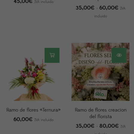
45,00
€
IVA incluido
35,00
€
60,00
€
Rango
-
IVA
de
incluido
precios
desde
35,00
hasta
60,00
Ramo de flores «Ternura»
Ramo de flores creacion
del florista
60,00
€
IVA incluido
35,00
€
80,00
€
Rango
-
IVA
de