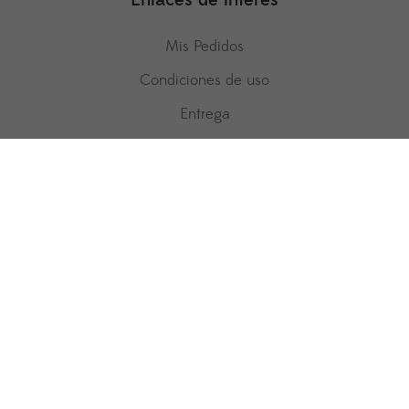
Enlaces de interés
Mis Pedidos
Condiciones de uso
Entrega
Pago seguro
Política de privacidad
Política de Cookies